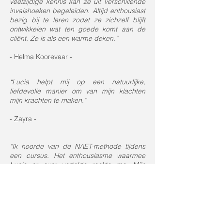
veelzijdige kennis kan ze uit verschillende
invalshoeken begeleiden. Altijd enthousiast
bezig bij te leren zodat ze zichzelf blijft
ontwikkelen wat ten goede komt aan de
cliënt. Ze is als een warme deken.”
- Helma Koorevaar -
“Lucia helpt mij op een natuurlijke,
liefdevolle manier om van mijn klachten
mijn krachten te maken.”
- Zayra -
“Ik hoorde van de NAET-methode tijdens
een cursus. Het enthousiasme waarmee
Lucia er over vertelde raakte me. Mijn
allergieën hebben me nooit in de weg
gezeten, maar het is wel handig om je
paard te kunnen borstelen zonder te
niezen of te hoesten. Na de behandeling is
de allergie verdwenen. Ik kan borstelen en