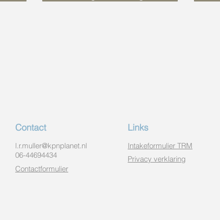
Contact
Links
l.r.muller@kpnplanet.nl
Intakeformulier TRM
06-44694434
Privacy verklaring
Contactformulier