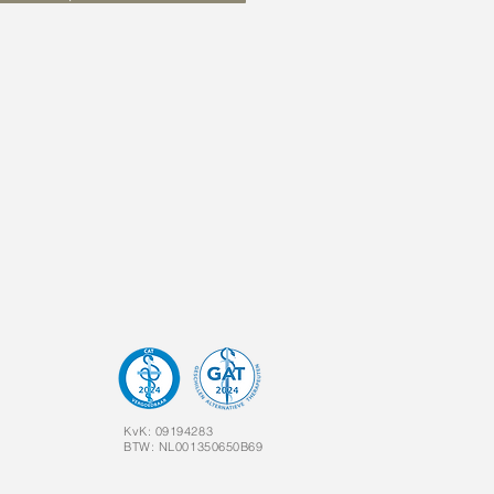
KvK: 09194283
BTW: NL001350650B69