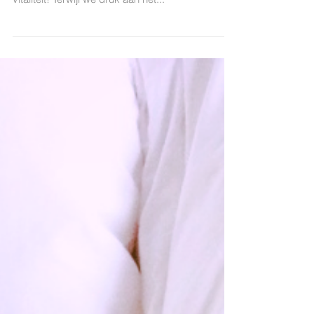
Wil je een ontspannen lichaam? Klaar met al die
pijnen in je lijf? Tijd voor nieuwe energie en meer
vitaliteit! Terwijl we druk aan het...