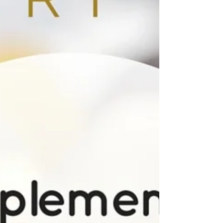
10...