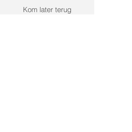
Kom later terug
Gepubliceerde posts zullen
hier worden weergegeven.
Recent Posts
Maart actie | HHP andullatie
massage therapie matras
Slaap? | Het belang van een
goede nachtrust en tips bij
slaapproblemen