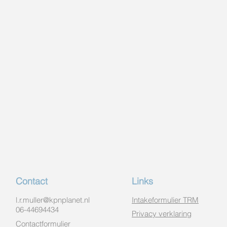
Contact
Links
l.r.muller@kpnplanet.nl
Intakeformulier TRM
06-44694434
Privacy verklaring
Contactformulier