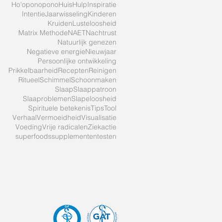
Ho'oponopono
Huis
Hulp
Inspiratie
Intentie
Jaarwisseling
Kinderen
Kruiden
Lusteloosheid
Matrix Methode
NAET
Nachtrust
Natuurlijk genezen
Negatieve energie
Nieuwjaar
Persoonlijke ontwikkeling
Prikkelbaarheid
Recepten
Reinigen
Ritueel
Schimmel
Schoonmaken
Slaap
Slaappatroon
Slaaproblemen
Slapeloosheid
Spirituele betekenis
Tips
Tool
Verhaal
Vermoeidheid
Visualisatie
Voeding
Vrije radicalen
Ziek
actie
superfoods
supplementen
testen