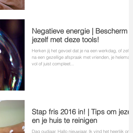
Negatieve energie | Bescherm
jezelf met deze tools!
Herken jij het gevoel dat je na een werkdag, of zelfs
na een gezellige afspraak met vrienden, je helemaal
vol of juist compleet...
Stap fris 2016 in! | Tips om jezel
en je huis te reinigen
Dag oudjaar. Hallo nieuwjaar. Ik vind het heerlijk om 