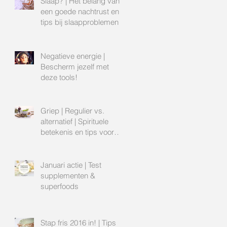
Slaap? | Het belang van
een goede nachtrust en
tips bij slaapproblemen
Negatieve energie |
Bescherm jezelf met
deze tools!
Griep | Regulier vs.
alternatief | Spirituele
betekenis en tips voor
natuurlijk genezen
Januari actie | Test
supplementen &
superfoods
f
Stap fris 2016 in! | Tips
al