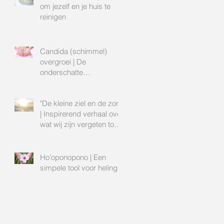
om jezelf en je huis te
reinigen
Candida (schimmel)
overgroei | De
onderschatte
boosdoener
l
"De kleine ziel en de zon"
| Inspirerend verhaal over
wat wij zijn vergeten toen
wij op aa
Ho’oponopono | Een
simpele tool voor heling