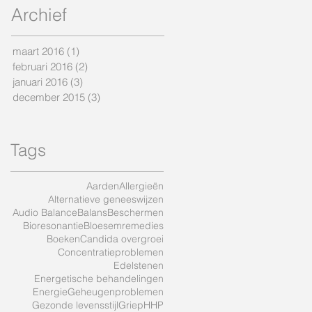
Archief
maart 2016
(1)
1 post
februari 2016
(2)
2 posts
januari 2016
(3)
3 posts
december 2015
(3)
3 posts
Tags
Aarden
Allergieën
Alternatieve geneeswijzen
Audio Balance
Balans
Beschermen
Bioresonantie
Bloesemremedies
Boeken
Candida overgroei
Concentratieproblemen
Edelstenen
Energetische behandelingen
Energie
Geheugenproblemen
Gezonde levensstijl
Griep
HHP