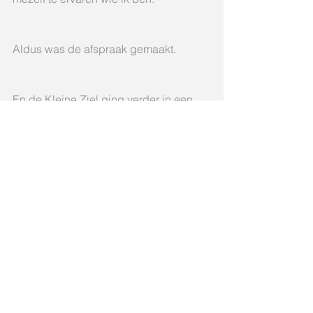
Aldus was de afspraak gemaakt.
En de Kleine Ziel ging verder in een 
nieuw aards leven. Vol verwachting om 
het licht te zijn, wat heel speciaal was 
en vol verwachting om dat deel van 
speciaal te zijn dat 
vergevingsgezindheid heet.
En de Kleine Ziel wachtte gespannen 
om de ervaring te hebben als 
vergevingsgezindheid en 
dankbaarheid aan welke Ziel dan ook 
die dit mogelijk maakt. En op elk 